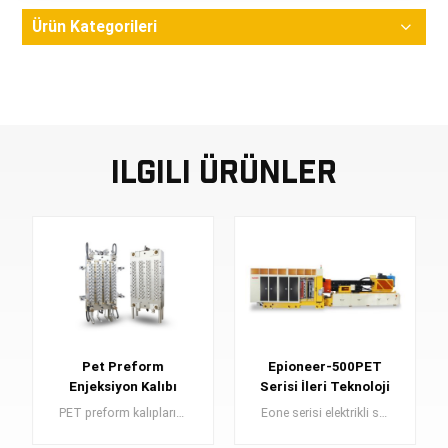
Ürün Kategorileri
Ilgili Ürünler
Pet Preform
Epioneer-500PET
Enjeksiyon Kalıbı
Serisi İleri Teknoloji
48cav
Elektrikli Enjeksiyon
PET preform kalıpları , yüksek kaliteli plastik şişeler için yapı taşları görevi gören PET preformların üretiminde önemli bir bileşendir.
Eone serisi elektrikli servo tipi PET preform enjeksiyon kalıplama sistemi, küçük seri üretime uygun, yüksek kaliteli, enerji tasarrufu sağlayan bir modeldir.
kalıplama makinesi
sistemi