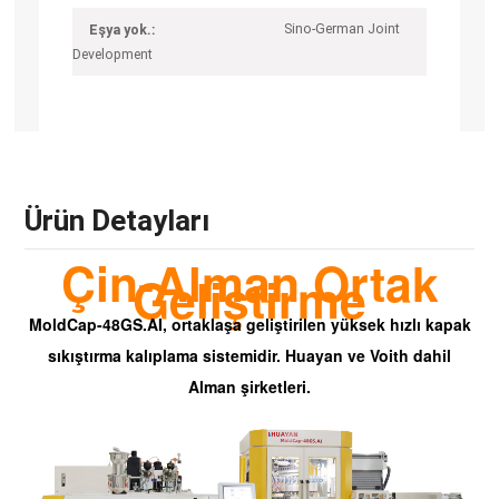
Sino-German Joint
Eşya yok.:
Development
Ürün Detayları
Çin-Alman Ortak
Geliştirme
MoldCap-48GS.AI, ortaklaşa geliştirilen yüksek hızlı kapak
sıkıştırma kalıplama sistemidir.
Huayan
ve Voith dahil
Alman şirketleri.