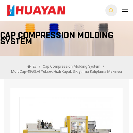
Cap Compression Molding
System
Ev
/
Cap Compression Molding System
/
MoldCap-48GS.AI Yüksek Hızlı Kapak Sıkıştırma Kalıplama Makinesi