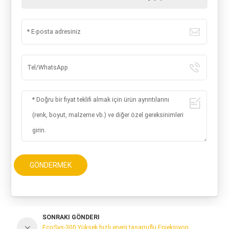
GÖNDERMEK
SONRAKI GÖNDERI
EcoSys-300 Yüksek hızlı enerji tasarruflu Enjeksiyon