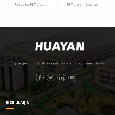
176cav
MoPET Preformld
Üst düzey PET preform kalıplarımızla plastik şişe üretiminizi optimize edin . Üstün şişeler için hassasiyet ve kaliteye zahmetsizce ulaşın.
PET preform kalıpları, yüksek kaliteli plastik şişeler için yapı taşları görevi gören PET preformların üretiminde önemli bir bileşendir.
DAHA FAZLA
DAHA FAZLA
BILGI EDIN
BILGI EDIN
PET şişe geri dönüşlü akıllı kalıplama sistemi çözümüne odaklanın
BIZE ULAŞIN