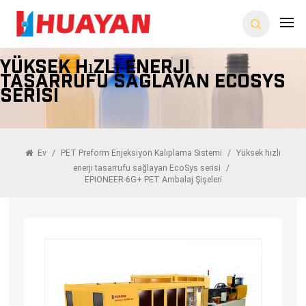
Yüksek Hızlı Enerji
Tasarrufu Sağlayan EcoSys
Serisi
Ev
/
PET Preform Enjeksiyon Kalıplama Sistemi
/
Yüksek hızlı
enerji tasarrufu sağlayan EcoSys serisi
/
EPIONEER-6G+ PET Ambalaj Şişeleri