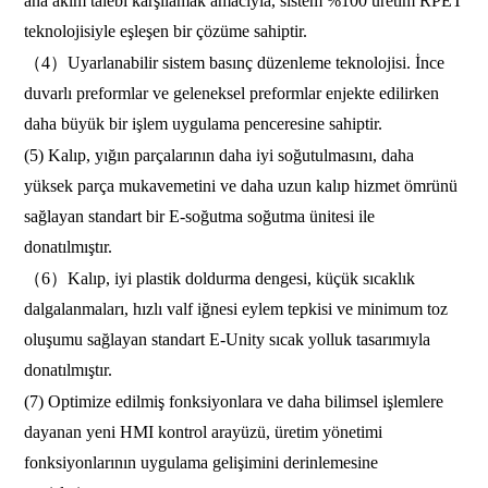
ana akım talebi karşılamak amacıyla, sistem %100 üretim RPET
teknolojisiyle eşleşen bir çözüme sahiptir.
（4）Uyarlanabilir sistem basınç düzenleme teknolojisi. İnce
duvarlı preformlar ve geleneksel preformlar enjekte edilirken
daha büyük bir işlem uygulama penceresine sahiptir.
(5) Kalıp, yığın parçalarının daha iyi soğutulmasını, daha
yüksek parça mukavemetini ve daha uzun kalıp hizmet ömrünü
sağlayan standart bir E-soğutma soğutma ünitesi ile
donatılmıştır.
（6）Kalıp, iyi plastik doldurma dengesi, küçük sıcaklık
dalgalanmaları, hızlı valf iğnesi eylem tepkisi ve minimum toz
oluşumu sağlayan standart E-Unity sıcak yolluk tasarımıyla
donatılmıştır.
(7) Optimize edilmiş fonksiyonlara ve daha bilimsel işlemlere
dayanan yeni HMI kontrol arayüzü, üretim yönetimi
fonksiyonlarının uygulama gelişimini derinlemesine