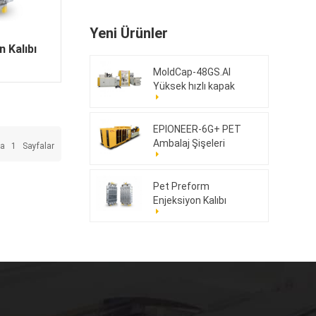
Yeni Ürünler
 Kalıbı
MoldCap-48GS.AI
Yüksek hızlı kapak
sıkıştırma kalıplama
makinesi
EPIONEER-6G+ PET
Ambalaj Şişeleri
da
1
Sayfalar
Pet Preform
Enjeksiyon Kalıbı
176cav