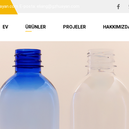
uayan.com
E-posta: eliang@gzhuayan.com
EV
ÜRÜNLER
PROJELER
HAKKIMIZD