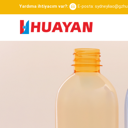
Yardıma ihtiyacım var?:
E-posta: sydneyliao@gzh