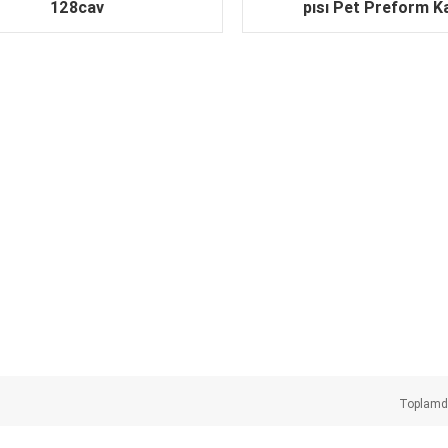
128cav
pısı Pet Preform Ka
Toplam