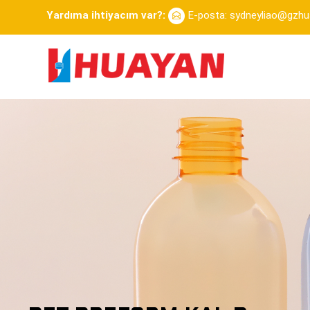
Yardıma ihtiyacım var?:
E-posta: sydneyliao@gzh