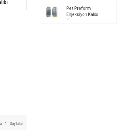
lıbı
Pet Preform
Enjeksiyon Kalıbı
176cav
da
1
Sayfalar