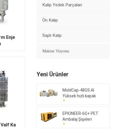
Kalıp Yedek Parçaları
Ön Kalıp
Saplı Kalıp
rm Enje
a
Makine Vizyonu
Yeni Ürünler
MoldCap-48GS.AI
Yüksek hızlı kapak
sıkıştırma kalıplama
makinesi
EPIONEER-6G+ PET
Ambalaj Şişeleri
 Valf Ka