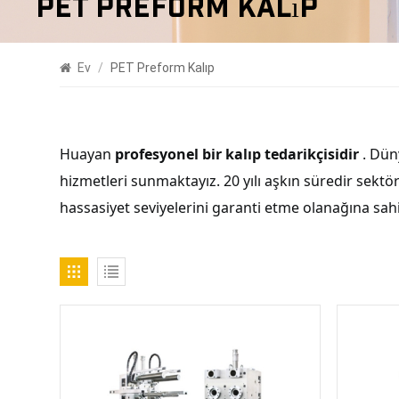
PET Preform Kalıp
Ev
/
PET Preform Kalıp
Huayan
profesyonel bir kalıp tedarikçisidir
. Düny
hizmetleri sunmaktayız. 20 yılı aşkın süredir sektör
hassasiyet seviyelerini garanti etme olanağına sahi