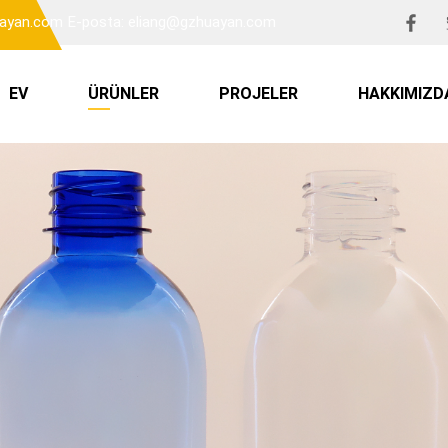
uayan.com
E-posta: eliang@gzhuayan.com
EV
ÜRÜNLER
PROJELER
HAKKIMIZD