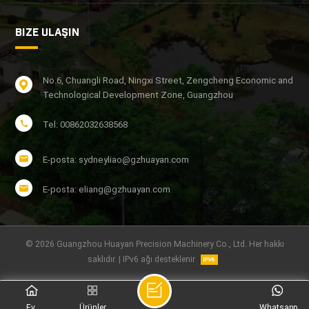
BIZE ULAŞIN
No.6, Chuangli Road, Ningxi Street, Zengcheng Economic and
Technological Development Zone, Guangzhou
Tel: 00862032638568
E-posta: sydneyliao@gzhuayan.com
E-posta: eliang@gzhuayan.com
© 2026 Guangzhou Huayan Precision Machinery Co., Ltd. Her hakkı
saklıdır. | IPv6 ağı desteklenir
Ev
Ürünler
Whatsapp