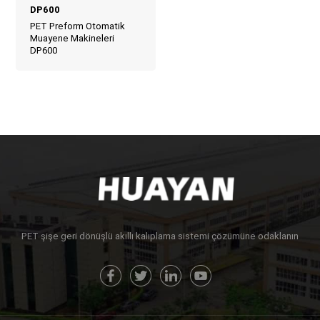
DP600
PET Preform Otomatik
Muayene Makineleri
DP600
PET şişe geri dönüşlü akıllı kalıplama sistemi çözümüne odaklanın