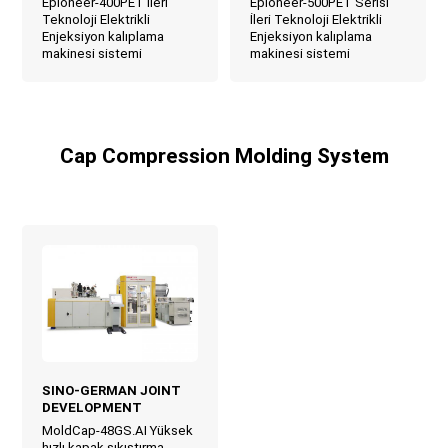
Epioneer-400PET İleri
Epioneer-500PET Serisi
Teknoloji Elektrikli
İleri Teknoloji Elektrikli
Enjeksiyon kalıplama
Enjeksiyon kalıplama
makinesi sistemi
makinesi sistemi
Cap Compression Molding System
SINO-GERMAN JOINT
DEVELOPMENT
MoldCap-48GS.AI Yüksek
hızlı kapak sıkıştırma