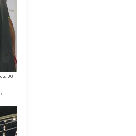
rdu. BG
sı