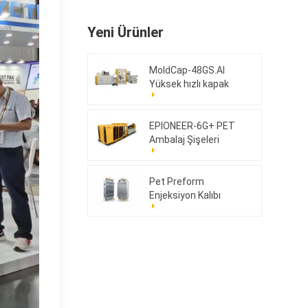
Yeni Ürünler
MoldCap-48GS.AI
Yüksek hızlı kapak
sıkıştırma kalıplama
makinesi
EPIONEER-6G+ PET
Ambalaj Şişeleri
Pet Preform
Enjeksiyon Kalıbı
176cav