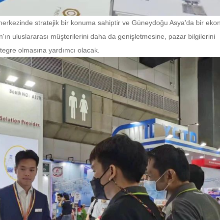
erkezinde stratejik bir konuma sahiptir ve Güneydoğu Asya'da bir eko
'ın uluslararası müşterilerini daha da genişletmesine, pazar bilgilerini
ntegre olmasına yardımcı olacak.