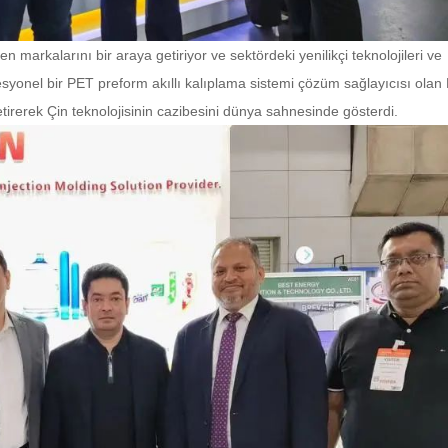
markalarını bir araya getiriyor ve sektördeki yenilikçi teknolojileri ve
rofesyonel bir PET preform akıllı kalıplama sistemi çözüm sağlayıcısı ola
etirerek Çin teknolojisinin cazibesini dünya sahnesinde gösterdi.