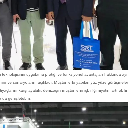
teknolojisinin uygulama pratiği ve fonksiyonel avantajları hakkında ayrın
nı ve senaryolarını açıkladı. Müşterilerle yapılan yüz yüze görüşmeler,
çlarını karşılayabilir, denizaşırı müşterilerin işbirliği niyetini artırabilir
 da genişletebilir.