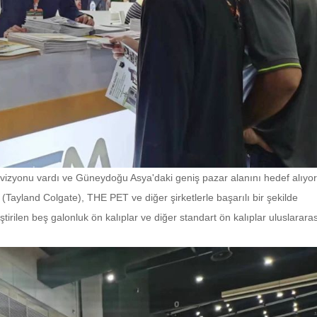
ir vizyonu vardı ve Güneydoğu Asya'daki geniş pazar alanını hedef alıyo
land Colgate), THE PET ve diğer şirketlerle başarılı bir şekilde
ştirilen beş galonluk ön kalıplar ve diğer standart ön kalıplar uluslarara