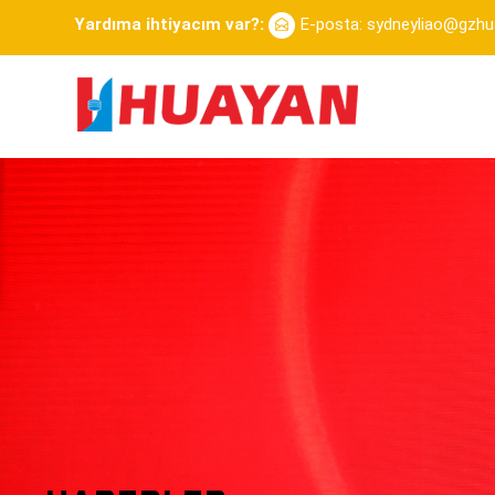
Yardıma ihtiyacım var?:
E-posta: sydneyliao@gzh