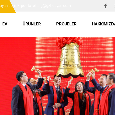
uayan.com
E-posta: eliang@gzhuayan.com
EV
ÜRÜNLER
PROJELER
HAKKIMIZD