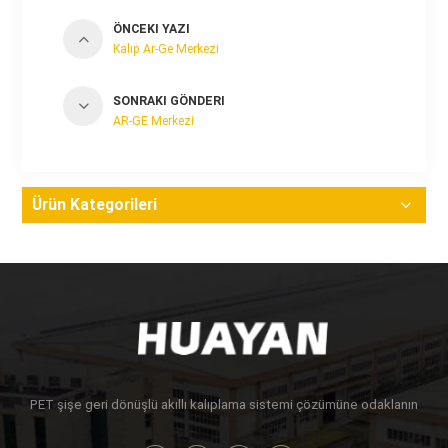
ÖNCEKI YAZI
Kalıp Ar-Ge Merkezi
SONRAKI GÖNDERI
AR-GE Merkezi
Ürün Kategorileri
PET şişe geri dönüşlü akıllı kalıplama sistemi çözümüne odaklanın