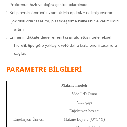
Preformun hızlı ve doğru şekilde çıkarılması.
l
Kalıp servis ömrünü uzatmak için optimize edilmiş tasarım.
l
Çok dişli vida tasarımı, plastikleştirme kalitesini ve verimliliğini
l
artırır
Erimenin dikkate değer enerji tasarrufu etkisi, geleneksel
l
hidrolik tipe göre yaklaşık %40 daha fazla enerji tasarrufu
sağlar.
PARAMETRE BİLGİLERİ
Makine modeli
Vida L/D Oranı
Vida çapı
Enjeksiyon basıncı
k
Enjeksiyon Ünitesi
Makine Boyutu (U*G*Y)