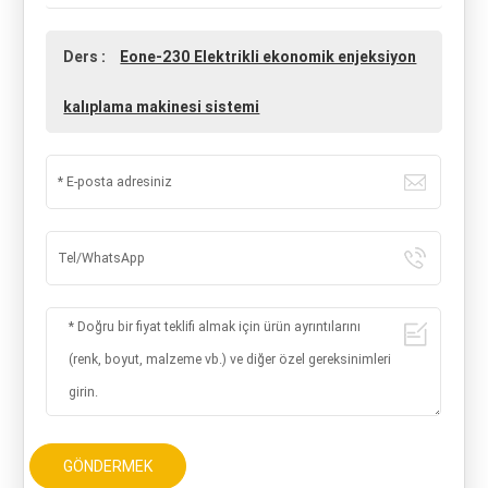
Ders :
Eone-230 Elektrikli ekonomik enjeksiyon
kalıplama makinesi sistemi
GÖNDERMEK