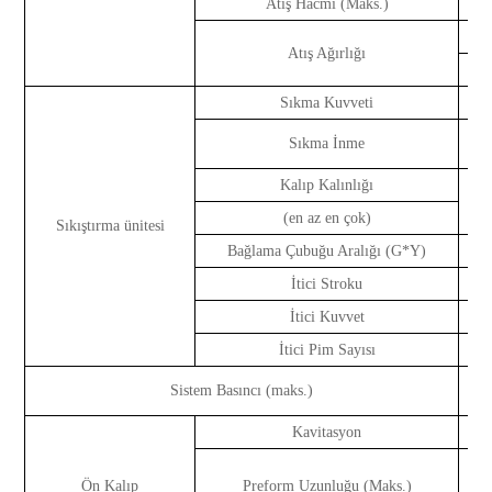
Atış Hacmi (Maks.)
Atış Ağırlığı
Sıkma Kuvveti
Sıkma İnme
Kalıp Kalınlığı
(en az en çok)
Sıkıştırma ünitesi
Bağlama Çubuğu Aralığı (G*Y)
İtici Stroku
İtici Kuvvet
İtici Pim Sayısı
Sistem Basıncı (maks.)
k
Kavitasyon
kav
Ön Kalıp
Preform Uzunluğu (Maks.)