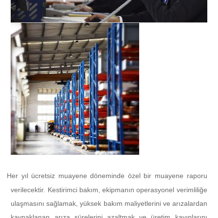
Her yıl ücretsiz muayene döneminde özel bir muayene raporu
l
verilecektir. Kestirimci bakım, ekipmanın operasyonel verimliliğe
ulaşmasını sağlamak, yüksek bakım maliyetlerini ve arızalardan
kaynaklanan arıza sürelerini azaltmak ve üretim kayıplarını