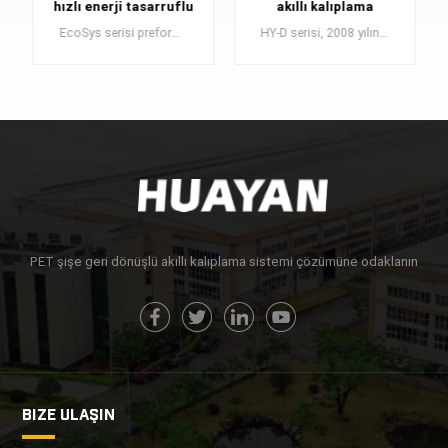
hızlı enerji tasarruflu
akıllı kalıplama
Enjeksiyon kalıplama
sistemi
EcoSys serisi preform enjeksiyon sistemi , Huayan tarafından pazar talebine göre geliştirilen ve tasarlanan, enerji tasarrufu sağlayan ve yüksek verimli bir PET enjeksiyon kalıplama sistemidir .
HY-D serisi, 2008 yılında büyük kapasite için geliştirilen yüksek hızlı otomatik PET preform enjeksiyon kalıplama sistemidir .
makinesi sistemi
DAHA FAZLA
DAHA FAZLA
BILGI EDIN
BILGI EDIN
PET şişe geri dönüşlü akıllı kalıplama sistemi çözümüne odaklanın
BIZE ULAŞIN