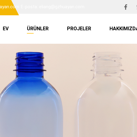
uayan.com
E-posta: eliang@gzhuayan.com
EV
ÜRÜNLER
PROJELER
HAKKIMIZD