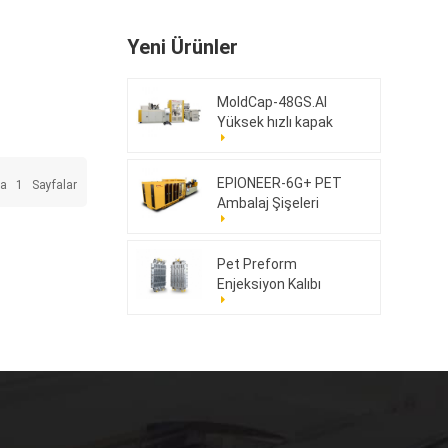
Yeni Ürünler
MoldCap-48GS.AI
Yüksek hızlı kapak
sıkıştırma kalıplama
makinesi
EPIONEER-6G+ PET
da
1
Sayfalar
Ambalaj Şişeleri
Pet Preform
Enjeksiyon Kalıbı
176cav