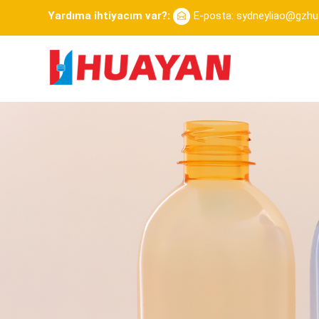
Yardıma ihtiyacım var?:
E-posta: sydneyliao@gzh