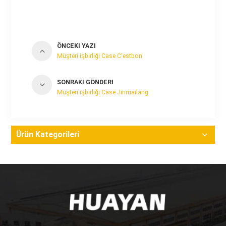
ÖNCEKI YAZI
Müşteri işbirliği Case C'estbon
SONRAKI GÖNDERI
Müşteri işbirliği Case Jinmailang
Ürün Kategorileri