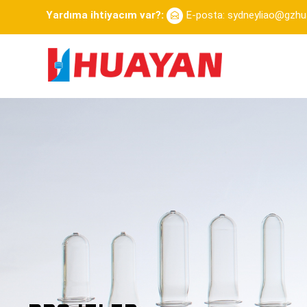
Yardıma ihtiyacım var?:
E-posta: sydneyliao@gzh