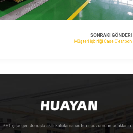
SONRAKI GÖNDERI
Müşteri işbirliği Case C'estbon
PET şişe geri dönüşlü akıllı kalıplama sistemi çözümüne odaklanın