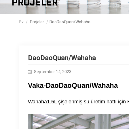
Projeler
Ev
/
Projeler
/
DaoDaoQuan/Wahaha
DaoDaoQuan/Wahaha
September 14, 2023
Vaka-DaoDaoQuan/Wahaha
Wahaha1.5L şişelenmiş su üretim hattı için 