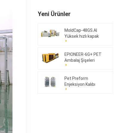
Yeni Ürünler
MoldCap-48GS.AI
Yüksek hızlı kapak
sıkıştırma kalıplama
makinesi
EPIONEER-6G+ PET
Ambalaj Şişeleri
Pet Preform
Enjeksiyon Kalıbı
176cav