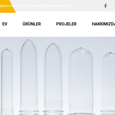
uayan.com
E-posta: eliang@gzhuayan.com
EV
ÜRÜNLER
PROJELER
HAKKIMIZD