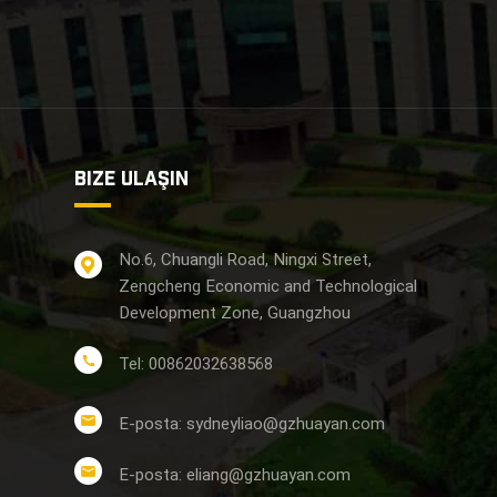
BIZE ULAŞIN
No.6, Chuangli Road, Ningxi Street,
Zengcheng Economic and Technological
Development Zone, Guangzhou
Tel: 00862032638568
E-posta: sydneyliao@gzhuayan.com
E-posta: eliang@gzhuayan.com