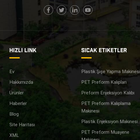
HIZLI LINK
SICAK ETIKETLER
Ev
Plastik Şişe Yapma Makines
Hakkımızda
PET Preform Kalıpları
Ürünler
Preform Enjeksiyon Kalıbı
Haberler
PET Preform Kalıplama
Makinesi
Blog
Plastik Enjeksiyon Makinesi
Site Haritası
PET Preform Muayene
XML
Makinesi