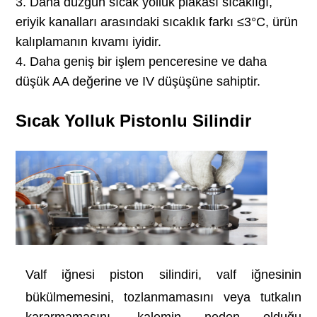
3. Daha düzgün sıcak yolluk plakası sıcaklığı,
eriyik kanalları arasındaki sıcaklık farkı ≤3°C, ürün
kalıplamanın kıvamı iyidir.
4. Daha geniş bir işlem penceresine ve daha
düşük AA değerine ve IV düşüşüne sahiptir.
Sıcak Yolluk Pistonlu Silindir
Valf iğnesi piston silindiri, valf iğnesinin
bükülmemesini, tozlanmamasını veya tutkalın
kararmamasını, kalemin neden olduğu