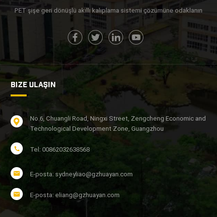
BILGI EDIN
BILGI EDIN
PET şişe geri dönüşlü akıllı kalıplama sistemi çözümüne odaklanın
BIZE ULAŞIN
No.6, Chuangli Road, Ningxi Street, Zengcheng Economic and
Technological Development Zone, Guangzhou
Tel: 00862032638568
E-posta: sydneyliao@gzhuayan.com
E-posta: eliang@gzhuayan.com